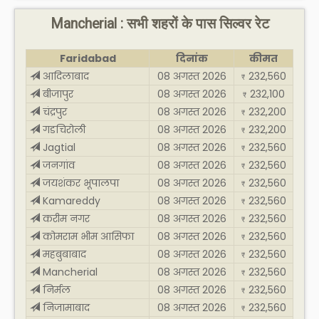
Mancherial : सभी शहरों के पास सिल्वर रेट
Faridabad
दिनांक
कीमत
आदिलाबाद
08 अगस्त 2026
232,560
₹
बीजापुर
08 अगस्त 2026
232,100
₹
चंद्रपुर
08 अगस्त 2026
232,200
₹
गडचिरोली
08 अगस्त 2026
232,200
₹
Jagtial
08 अगस्त 2026
232,560
₹
जनगांव
08 अगस्त 2026
232,560
₹
जयशंकर भूपालपा
08 अगस्त 2026
232,560
₹
Kamareddy
08 अगस्त 2026
232,560
₹
करीम नगर
08 अगस्त 2026
232,560
₹
कोमराम भीम आसिफा
08 अगस्त 2026
232,560
₹
महबुबाबाद
08 अगस्त 2026
232,560
₹
Mancherial
08 अगस्त 2026
232,560
₹
निर्मल
08 अगस्त 2026
232,560
₹
निजामाबाद
08 अगस्त 2026
232,560
₹