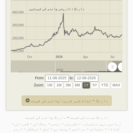
دارنگ : تاریخی چاندی کی قیمتیں
400,000
300,000
200,000
100,000
Oct
2026
Apr
Jul
2020
2025
From:
to:
Zoom:
دارنگ - تمام شہر قریب : چاندی کی قیمت
دارنگ سونے کی قیمت
-
دارنگ چاندی کی قیمت
زبانوں میں دستیاب :
انگریزی
-
ہندی
-
بنگالی
-
گجراتی
-
کناڈا
-
ملیالم
-
مراٹھی
-
پنجابی
-
تمل
-
تیلگو
-
اردو