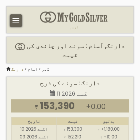
اردو
دارنگ, آسام : سونے اور چاندی کی
قیمت
گھر
>
آسام
>
دارنگ
دارنگ : سونے کی شرح
11 اگست 2026
153,390
+0.00
₹
بدلیں
قیمت
تاریخ
+1,180.00
153,390
10 اگست 2026
₹
₹
+10.00
152,210
09 اگست 2026
₹
₹