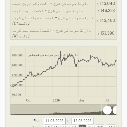
143,040
دارنگ سونے کی شرح - اگست : کم ترین قیمت
₹
148,223
دارنگ سونے کی شرح - اگست : اوسط قیمت
₹
دارنگ سونے کی شرح - اگست : کھولنے کی قیمت
143,460
₹
(01 اگست)
دارنگ سونے کی شرح - اگست : قیمت بند کرنا
153,390
₹
(10 اگست)
دارنگ : تاریخی سونے کی قیمتیں
160,000
140,000
120,000
100,000
80,000
Oct
2026
Apr
Jul
2020
2025
From:
to: