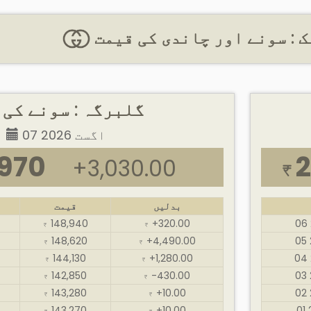
 : سونے اور چاندی کی قیمت
گلبرگہ : سونے کی 
07 اگست 2026
,970
2
+3,030.00
₹
بدلیں
قیمت
148,940
+320.00
₹
₹
148,620
+4,490.00
₹
₹
144,130
+1,280.00
₹
₹
142,850
-430.00
₹
₹
143,280
+10.00
₹
₹
143,270
+10.00