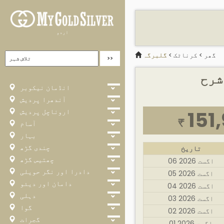
اردو
گھر
>
کرناٹک
>
گلبرگہ
شرح
انڈمان نیکوبر
آندھرا پردیش
اروناچل پردیش
151
₹
آسام
بہار
چندی گڑھ
تاریخ
چھتیس گڑھ
06 اگست 2026
دادرا اور نگر حویلی
05 اگست 2026
دامان اور دیئو
04 اگست 2026
دہلی
03 اگست 2026
گوا
02 اگست 2026
گجرات
01 اگست 2026