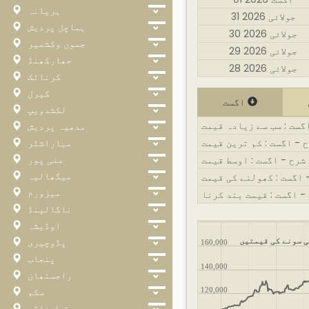
ہریانہ
31 جولائی 2026
ہماچل پردیش
30 جولائی 2026
جموں وکشمیر
29 جولائی 2026
جھارکھنڈ
28 جولائی 2026
کرناٹک
کیرل
اگست
لکشدویپ
گست : سب سے زیادہ قیمت
مدھیہ پردیش
مہاراشٹر
 - اگست : کم ترین قیمت
منی پور
شرح - اگست : اوسط قیمت
میگھالیہ
میزورم
ناگالینڈ
اوڈیشہ
پڈوچیری
ی سونے کی قیمتیں
160,000
پنجاب
140,000
راجستھان
سکم
120,000
تمل ناڈو