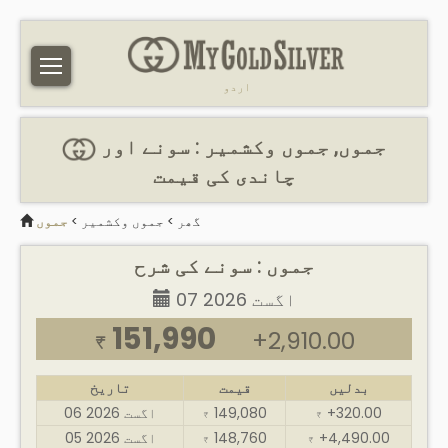
اردو
جموں, جموں وکشمیر : سونے اور
چاندی کی قیمت
گھر
>
جموں وکشمیر
>
جموں
جموں : سونے کی شرح
07 اگست 2026
151,990
+2,910.00
₹
بدلیں
قیمت
تاریخ
+320.00
149,080
06 اگست 2026
₹
₹
+4,490.00
148,760
05 اگست 2026
₹
₹