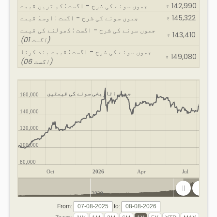
142,990
جموں سونے کی شرح - اگست : کم ترین قیمت
₹
145,322
جموں سونے کی شرح - اگست : اوسط قیمت
₹
جموں سونے کی شرح - اگست : کھولنے کی قیمت
143,410
₹
(01 اگست)
جموں سونے کی شرح - اگست : قیمت بند کرنا
149,080
₹
(06 اگست)
جموں : تاریخی سونے کی قیمتیں
160,000
140,000
120,000
100,000
80,000
Oct
2026
Apr
Jul
2020
2025
From:
to: