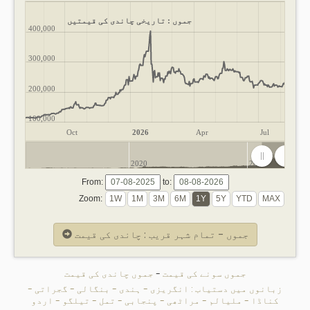
جموں : تاریخی چاندی کی قیمتیں
400,000
300,000
200,000
100,000
Oct
2026
Apr
Jul
2020
2025
From:
to:
Zoom:
جموں - تمام شہر قریب : چاندی کی قیمت
جموں سونے کی قیمت
-
جموں چاندی کی قیمت
زبانوں میں دستیاب :
انگریزی
-
ہندی
-
بنگالی
-
گجراتی
-
کناڈا
-
ملیالم
-
مراٹھی
-
پنجابی
-
تمل
-
تیلگو
-
اردو