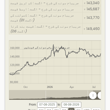
143,340
جریبام سونے کی شرح - اگست : کم ترین قیمت
₹
145,687
جریبام سونے کی شرح - اگست : اوسط قیمت
₹
جریبام سونے کی شرح - اگست : کھولنے کی
143,770
₹
(01 اگست)
قیمت
جریبام سونے کی شرح - اگست : قیمت بند کرنا
149,460
₹
(06 اگست)
جریبام : تاریخی سونے کی قیمتیں
160,000
140,000
120,000
100,000
80,000
Oct
2026
Apr
Jul
2020
2025
From:
to: