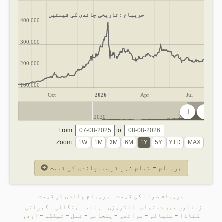
جریبام : تاریخی چاندی کی قیمتیں
400,000
300,000
200,000
100,000
Oct
2026
Apr
Jul
2020
2025
From:
to:
Zoom:
جریبام - تمام شہر قریب : چاندی کی قیمت
جریبام سونے کی قیمت
-
جریبام چاندی کی قیمت
زبانوں میں دستیاب :
انگریزی
-
ہندی
-
بنگالی
-
گجراتی
-
کناڈا
-
ملیالم
-
مراٹھی
-
پنجابی
-
تمل
-
تیلگو
-
اردو