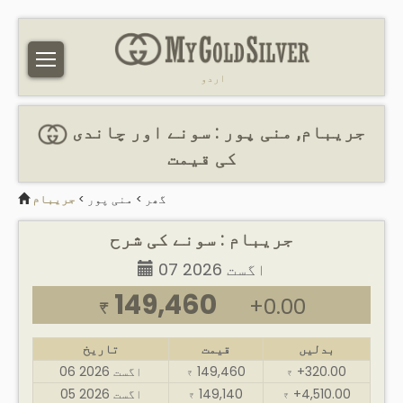
اردو
جریبام, منی پور : سونے اور چاندی
کی قیمت
گھر
>
منی پور
>
جریبام
جریبام : سونے کی شرح
07 اگست 2026
149,460
+0.00
₹
بدلیں
قیمت
تاریخ
+320.00
149,460
06 اگست 2026
₹
₹
+4,510.00
149,140
05 اگست 2026
₹
₹