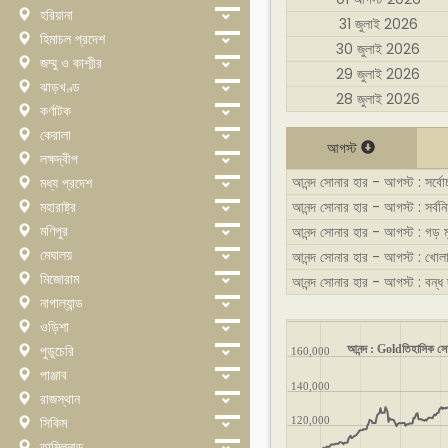
হরিয়ানা
31 জুলাই 2026
হিমাচল প্রদেশ
30 জুলাই 2026
জম্মু ও কাশ্মীর
29 জুলাই 2026
ঝাড়খণ্ড
28 জুলাই 2026
কর্ণাটক
কেরালা
আগস্ট
লক্ষদ্বীপ
আনন্দ সোনার হার - আগস্ট : সর্বোচ্
মধ্য প্রদেশ
মহারাষ্ট্র
আনন্দ সোনার হার - আগস্ট : সর্বনিম
মণিপুর
আনন্দ সোনার হার - আগস্ট : গড় ম
মেঘালয়
আনন্দ সোনার হার - আগস্ট : খোল
মিজোরাম
আনন্দ সোনার হার - আগস্ট : বন্ধ
নাগাল্যান্ড
ওড়িশা
পুডুচেরি
আনন্দ : Goldতিহাসিক সো
160,000
পাঞ্জাব
140,000
রাজস্থান
সিকিম
120,000
তামিলনাড়ু