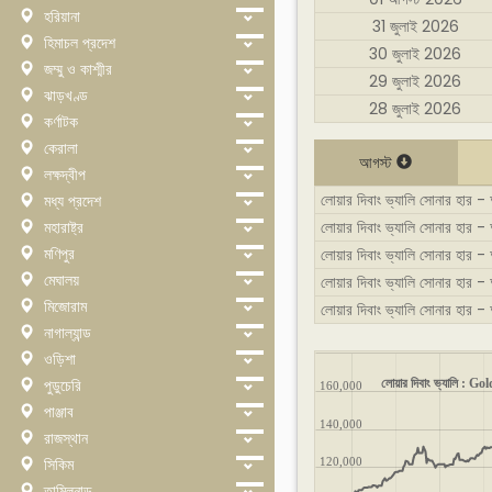
হরিয়ানা
31 জুলাই 2026
হিমাচল প্রদেশ
30 জুলাই 2026
জম্মু ও কাশ্মীর
29 জুলাই 2026
ঝাড়খণ্ড
28 জুলাই 2026
কর্ণাটক
কেরালা
আগস্ট
লক্ষদ্বীপ
লোয়ার দিবাং ভ্যালি সোনার হার - আগ
মধ্য প্রদেশ
মহারাষ্ট্র
লোয়ার দিবাং ভ্যালি সোনার হার - আগ
মণিপুর
লোয়ার দিবাং ভ্যালি সোনার হার - 
মেঘালয়
লোয়ার দিবাং ভ্যালি সোনার হার 
মিজোরাম
লোয়ার দিবাং ভ্যালি সোনার হার -
নাগাল্যান্ড
ওড়িশা
পুডুচেরি
লোয়ার দিবাং ভ্যালি : Go
160,000
পাঞ্জাব
140,000
রাজস্থান
সিকিম
120,000
তামিলনাড়ু