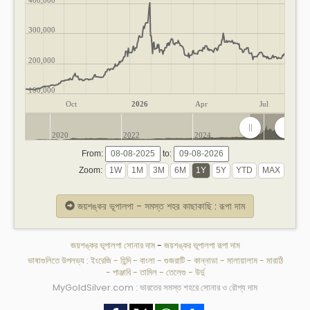
300,000
200,000
100,000
Oct
2026
Apr
Jul
2020
2022
2024
2026
From:
to:
Zoom:
জয়শঙ্কর ভূপালপা - সমস্ত শহর কাছাকাছি : রূপা দাম
জয়শঙ্কর ভূপালপা সোনার দাম
-
জয়শঙ্কর ভূপালপা রূপা দাম
ভাষাগুলিতে উপলভ্য :
ইংরেজি
-
হিন্দি
-
বাংলা
-
গুজরাটি
-
কান্নাডা
-
মালায়ালাম
-
মারাঠি
-
পাঞ্জাবি
-
তামিল
-
তেলেগু
-
উর্দু
MyGoldSilver.com : ভারতের সমস্ত শহরে সোনার ও রৌপ্য দাম