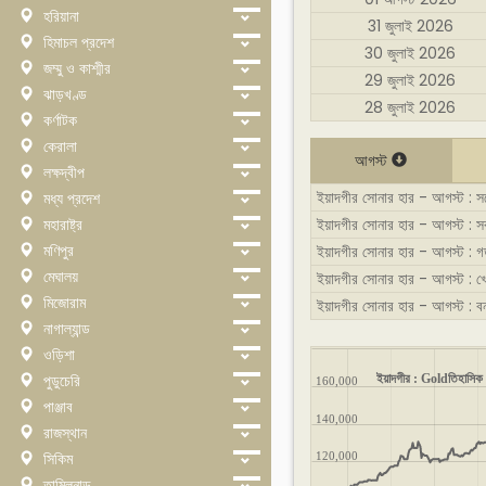
হরিয়ানা
31 জুলাই 2026
হিমাচল প্রদেশ
30 জুলাই 2026
জম্মু ও কাশ্মীর
29 জুলাই 2026
ঝাড়খণ্ড
28 জুলাই 2026
কর্ণাটক
কেরালা
আগস্ট
লক্ষদ্বীপ
ইয়াদগীর সোনার হার - আগস্ট : সর্ব
মধ্য প্রদেশ
মহারাষ্ট্র
ইয়াদগীর সোনার হার - আগস্ট : সর্ব
মণিপুর
ইয়াদগীর সোনার হার - আগস্ট : গড়
মেঘালয়
ইয়াদগীর সোনার হার - আগস্ট : 
মিজোরাম
ইয়াদগীর সোনার হার - আগস্ট : ব
নাগাল্যান্ড
ওড়িশা
পুডুচেরি
ইয়াদগীর : Goldতিহাসিক
160,000
পাঞ্জাব
140,000
রাজস্থান
সিকিম
120,000
তামিলনাড়ু