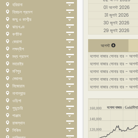
হরিয়ানা
01 আগস্ট 2026
হিমাচল প্রদেশ
31 জুলাই 2026
জম্মু ও কাশ্মীর
30 জুলাই 2026
ঝাড়খণ্ড
29 জুলাই 2026
কর্ণাটক
কেরালা
আগস্ট
লক্ষদ্বীপ
বলোদা বাজার সোনার হার - আগস্ট : 
মধ্য প্রদেশ
মহারাষ্ট্র
বলোদা বাজার সোনার হার - আগস্ট : 
মণিপুর
বলোদা বাজার সোনার হার - আগস্ট :
মেঘালয়
বলোদা বাজার সোনার হার - আগস্
মিজোরাম
বলোদা বাজার সোনার হার - আগস্ট
নাগাল্যান্ড
ওড়িশা
পুডুচেরি
বলোদা বাজার : Goldতিহা
160,000
পাঞ্জাব
140,000
রাজস্থান
সিকিম
120,000
তামিলনাড়ু