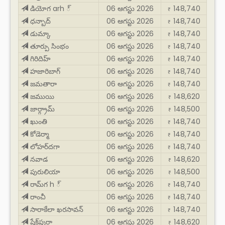
డియోగ arh ్
06 ఆగస్టు 2026
148,740
₹
ధన్బాద్
06 ఆగస్టు 2026
148,740
₹
డుమ్కా
06 ఆగస్టు 2026
148,740
₹
తూర్పు సింభం
06 ఆగస్టు 2026
148,740
₹
గిరిదిహ్
06 ఆగస్టు 2026
148,740
₹
హజారిబాగ్
06 ఆగస్టు 2026
148,740
₹
జమతారా
06 ఆగస్టు 2026
148,740
₹
జముయి
06 ఆగస్టు 2026
148,620
₹
జార్గ్రామ్
06 ఆగస్టు 2026
148,500
₹
ఖుంతి
06 ఆగస్టు 2026
148,740
₹
కోడెర్మా
06 ఆగస్టు 2026
148,740
₹
లోహర్‌దగా
06 ఆగస్టు 2026
148,740
₹
నవాడ
06 ఆగస్టు 2026
148,620
₹
పురులియా
06 ఆగస్టు 2026
148,500
₹
రామ్‌గ h ్
06 ఆగస్టు 2026
148,740
₹
రాంచీ
06 ఆగస్టు 2026
148,740
₹
సారాకేలా ఖరసావన్
06 ఆగస్టు 2026
148,740
₹
షేక్‌పురా
06 ఆగస్టు 2026
148,620
₹