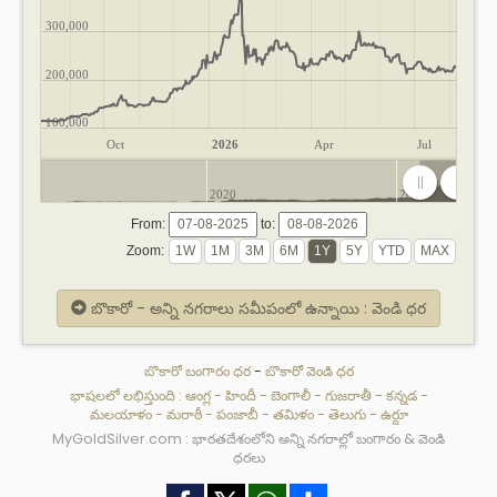
300,000
200,000
100,000
Oct
2026
Apr
Jul
2020
2025
From:
to:
Zoom:
బొకారో - అన్ని నగరాలు సమీపంలో ఉన్నాయి : వెండి ధర
బొకారో బంగారం ధర
-
బొకారో వెండి ధర
భాషలలో లభిస్తుంది :
ఆంగ్ల
-
హిందీ
-
బెంగాలీ
-
గుజరాతీ
-
కన్నడ
-
మలయాళం
-
మరాఠీ
-
పంజాబీ
-
తమిళం
-
తెలుగు
-
ఉర్దూ
MyGoldSilver.com : భారతదేశంలోని అన్ని నగరాల్లో బంగారం & వెండి
ధరలు