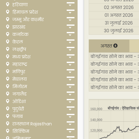
हरियाणा
02 अगस्त 2026
हिमाचल प्रदेश
01 अगस्त 2026
जम्मू और कश्मीर
31 जुलाई 2026
झारखंड
30 जुलाई 2026
कर्नाटक
केरल
अगस्त
लक्षद्वीप
बोंगईगांव सोने का भाव - 
मध्य प्रदेश
महाराष्ट्र
बोंगईगांव सोने का भाव -
मणिपुर
बोंगईगांव सोने का भाव -
मेघालय
बोंगईगांव सोने का भाव -
मिजोरम
बोंगईगांव सोने का भाव -
नगालैंड
ओडिशा
बोंगईगांव : ऐतिहासिक स
पुदुचेरी
160,000
पंजाब
140,000
राजस्थान Rajasthan
सिक्किम
120,000
तमिलनाडु