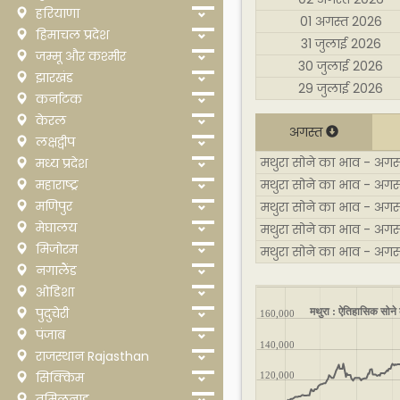
हरियाणा
01 अगस्त 2026
हिमाचल प्रदेश
31 जुलाई 2026
जम्मू और कश्मीर
30 जुलाई 2026
झारखंड
29 जुलाई 2026
कर्नाटक
केरल
अगस्त
लक्षद्वीप
मथुरा सोने का भाव - अगस्
मध्य प्रदेश
महाराष्ट्र
मथुरा सोने का भाव - अगस
मणिपुर
मथुरा सोने का भाव - अगस
मेघालय
मथुरा सोने का भाव - अगस
मिजोरम
मथुरा सोने का भाव - अग
नगालैंड
ओडिशा
मथुरा : ऐतिहासिक सोने 
पुदुचेरी
160,000
पंजाब
140,000
राजस्थान Rajasthan
सिक्किम
120,000
तमिलनाडु