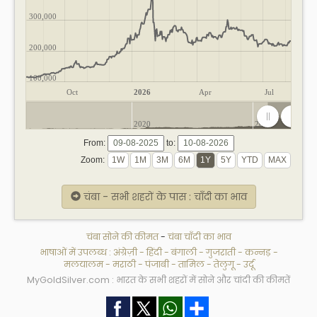
300,000
200,000
100,000
Oct
2026
Apr
Jul
2020
2025
From:
to:
Zoom:
चंबा - सभी शहरों के पास : चाँदी का भाव
चंबा सोने की कीमत
-
चंबा चाँदी का भाव
भाषाओं में उपलब्ध :
अंग्रेज़ी
-
हिंदी
-
बंगाली
-
गुजराती
-
कन्नड़
-
मलयालम
-
मराठी
-
पंजाबी
-
तामिल
-
तेलुगू
-
उर्दू
MyGoldSilver.com : भारत के सभी शहरों में सोने और चांदी की कीमतें