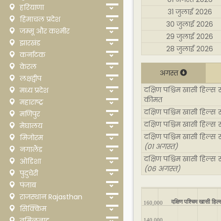
हरियाणा
31 जुलाई 2026
हिमाचल प्रदेश
30 जुलाई 2026
जम्मू और कश्मीर
29 जुलाई 2026
झारखंड
28 जुलाई 2026
कर्नाटक
केरल
अगस्त
लक्षद्वीप
दक्षिण पश्चिम खासी हिल्स 
मध्य प्रदेश
कीमत
महाराष्ट्र
दक्षिण पश्चिम खासी हिल्स
मणिपुर
दक्षिण पश्चिम खासी हिल्स
मेघालय
दक्षिण पश्चिम खासी हिल्स
मिजोरम
(01 अगस्त)
नगालैंड
दक्षिण पश्चिम खासी हिल्स
ओडिशा
(06 अगस्त)
पुदुचेरी
पंजाब
राजस्थान Rajasthan
दक्षिण पश्चिम खासी हिल
160,000
सिक्किम
तमिलनाडु
140,000