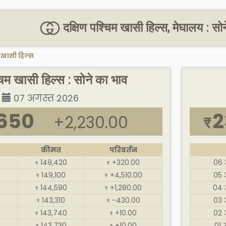
दक्षिण पश्चिम खासी हिल्स, मेघालय : स
म खासी हिल्स
चिम खासी हिल्स : सोने का भाव
07 अगस्त 2026
,650
2
+2,230.00
₹
कीमत
परिवर्तन
149,420
+320.00
06 
₹
₹
149,100
+4,510.00
05 
₹
₹
144,590
+1,280.00
04 
₹
₹
143,310
-430.00
03 
₹
₹
143,740
+10.00
02 
₹
₹
143,730
+10.00
01 