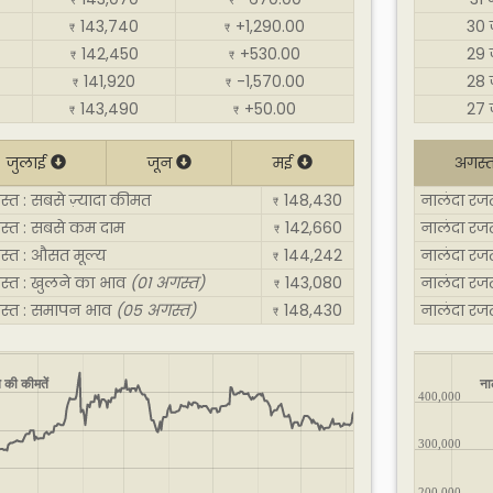
₹
₹
143,740
+1,290.00
30 
₹
₹
142,450
+530.00
29 
₹
₹
141,920
-1,570.00
28 
₹
₹
143,490
+50.00
27 
₹
₹
जुलाई
जून
मई
अगस्
्त : सबसे ज़्यादा कीमत
148,430
नालंदा रजत
₹
स्त : सबसे कम दाम
142,660
नालंदा रज
₹
स्त : औसत मूल्य
144,242
नालंदा रज
₹
स्त : खुलने का भाव
(01 अगस्त)
143,080
नालंदा रज
₹
गस्त : समापन भाव
(05 अगस्त)
148,430
नालंदा रज
₹
 की कीमतें
ना
400,000
300,000
200,000