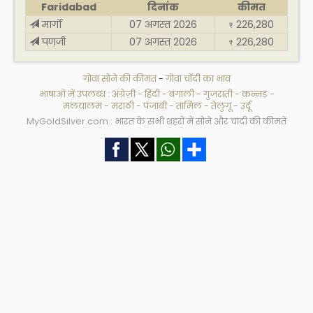
Faridabad
दिनांक
कीमत
मार्गो
07 अगस्त 2026
226,280
₹
पणजी
07 अगस्त 2026
226,280
₹
गोवा सोने की कीमत
-
गोवा चाँदी का भाव
भाषाओं में उपलब्ध :
अंग्रेज़ी
-
हिंदी
-
बंगाली
-
गुजराती
-
कन्नड़
-
मलयालम
-
मराठी
-
पंजाबी
-
तामिल
-
तेलुगू
-
उर्दू
MyGoldSilver.com : भारत के सभी शहरों में सोने और चांदी की कीमतें