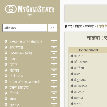
हिंदी
घर
>
बिहार
>
नालंदा
>
शहरों क
नालंदा : 
अण्डमान और निकोबार
आंध्र प्रदेश
Faridabad
अरुणाचल प्रदेश
अरवल
असम
औरंगाबाद
बिहार
बलिया
चंडीगढ़
बांका
छत्तीसगढ
बेगूसराय
दादरा और नगर हवेली
भागलपुर
दमन और दीव
भोजपुर
दिल्ली
बक्सर
गोवा
चतरा
गुजरात