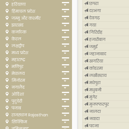
छपरा
हरियाणा
दरभंगा
हिमाचल प्रदेश
देवगढ़
जम्मू और कश्मीर
झारखंड
गया
कर्नाटक
गिरिडीह
केरल
हजारीबाग
लक्षद्वीप
जमुई
मध्य प्रदेश
जहानाबाद
महाराष्ट्र
खगरिया
मणिपुर
कोडरमा
मेघालय
लखीसराय
मिजोरम
मधेपुरा
नगालैंड
मधुबनी
ओडिशा
मुंगेर
पुदुचेरी
मुजफ्फरपुर
पंजाब
नालंदा
राजस्थान Rajasthan
नवादा
सिक्किम
पटना
तमिलनाडु