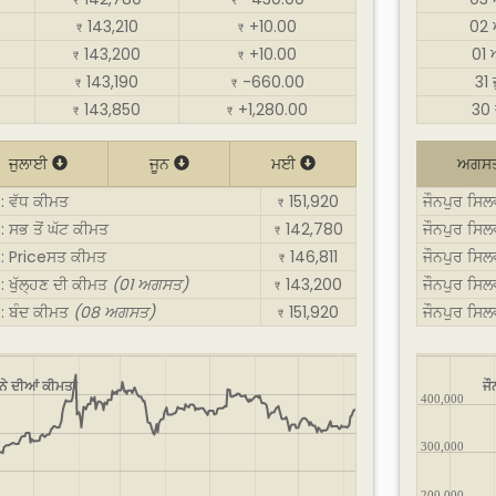
₹
₹
143,210
+10.00
02
₹
₹
143,200
+10.00
01
₹
₹
143,190
-660.00
31
₹
₹
143,850
+1,280.00
30 
₹
₹
ਜੁਲਾਈ
ਜੂਨ
ਮਈ
ਅਗਸ
 : ਵੱਧ ਕੀਮਤ
151,920
ਜੌਨਪੁਰ ਸਿਲ
₹
: ਸਭ ਤੋਂ ਘੱਟ ਕੀਮਤ
142,780
ਜੌਨਪੁਰ ਸਿਲ
₹
ਤ : Priceਸਤ ਕੀਮਤ
146,811
ਜੌਨਪੁਰ ਸਿ
₹
: ਖੁੱਲ੍ਹਣ ਦੀ ਕੀਮਤ
(01 ਅਗਸਤ)
143,200
ਜੌਨਪੁਰ ਸਿਲ
₹
 : ਬੰਦ ਕੀਮਤ
(08 ਅਗਸਤ)
151,920
ਜੌਨਪੁਰ ਸਿ
₹
ਨੇ ਦੀਆਂ ਕੀਮਤਾਂ
ਜੌ
400,000
300,000
200,000