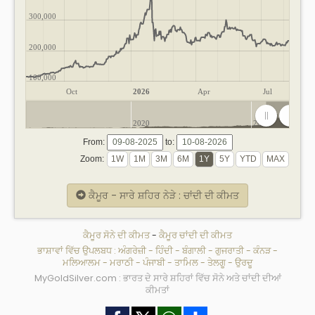
300,000
200,000
100,000
Oct
2026
Apr
Jul
2020
2025
From:
to:
Zoom:
ਕੈਮੂਰ - ਸਾਰੇ ਸ਼ਹਿਰ ਨੇੜੇ : ਚਾਂਦੀ ਦੀ ਕੀਮਤ
ਕੈਮੂਰ ਸੋਨੇ ਦੀ ਕੀਮਤ
-
ਕੈਮੂਰ ਚਾਂਦੀ ਦੀ ਕੀਮਤ
ਭਾਸ਼ਾਵਾਂ ਵਿੱਚ ਉਪਲਬਧ :
ਅੰਗਰੇਜ਼ੀ
-
ਹਿੰਦੀ
-
ਬੰਗਾਲੀ
-
ਗੁਜਰਾਤੀ
-
ਕੰਨੜ
-
ਮਲਿਆਲਮ
-
ਮਰਾਠੀ
-
ਪੰਜਾਬੀ
-
ਤਾਮਿਲ
-
ਤੇਲਗੂ
-
ਉਰਦੂ
MyGoldSilver.com : ਭਾਰਤ ਦੇ ਸਾਰੇ ਸ਼ਹਿਰਾਂ ਵਿੱਚ ਸੋਨੇ ਅਤੇ ਚਾਂਦੀ ਦੀਆਂ
ਕੀਮਤਾਂ