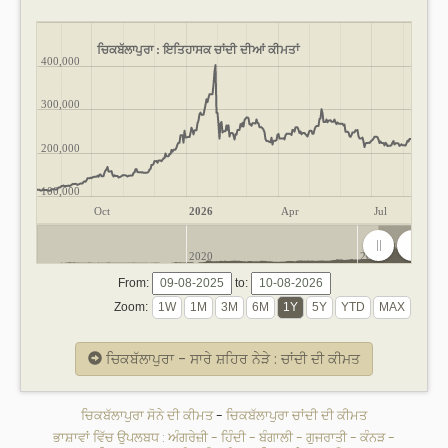
ਚਿਕਬੱਲਾਪੁਰਾ : ਇਤਿਹਾਸਕ ਚਾਂਦੀ ਦੀਆਂ ਕੀਮਤਾਂ
400,000
300,000
200,000
100,000
Oct
2026
Apr
Jul
2020
2025
From:
to:
Zoom:
ਚਿਕਬੱਲਾਪੁਰਾ - ਸਾਰੇ ਸ਼ਹਿਰ ਨੇੜੇ : ਚਾਂਦੀ ਦੀ ਕੀਮਤ
ਚਿਕਬੱਲਾਪੁਰਾ ਸੋਨੇ ਦੀ ਕੀਮਤ
-
ਚਿਕਬੱਲਾਪੁਰਾ ਚਾਂਦੀ ਦੀ ਕੀਮਤ
ਭਾਸ਼ਾਵਾਂ ਵਿੱਚ ਉਪਲਬਧ :
ਅੰਗਰੇਜ਼ੀ
-
ਹਿੰਦੀ
-
ਬੰਗਾਲੀ
-
ਗੁਜਰਾਤੀ
-
ਕੰਨੜ
-