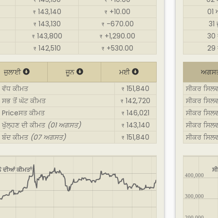
₹
₹
143,140
+10.00
01
₹
₹
143,130
-670.00
31
₹
₹
143,800
+1,290.00
30 
₹
₹
142,510
+530.00
29 
₹
₹
ਜੁਲਾਈ
ਜੂਨ
ਮਈ
ਅਗਸ
: ਵੱਧ ਕੀਮਤ
151,840
ਸੀਕਰ ਸਿਲਵ
₹
 ਸਭ ਤੋਂ ਘੱਟ ਕੀਮਤ
142,720
ਸੀਕਰ ਸਿਲਵਰ
₹
 : Priceਸਤ ਕੀਮਤ
146,021
ਸੀਕਰ ਸਿਲਵ
₹
 ਖੁੱਲ੍ਹਣ ਦੀ ਕੀਮਤ
(01 ਅਗਸਤ)
143,140
ਸੀਕਰ ਸਿਲਵਰ
₹
: ਬੰਦ ਕੀਮਤ
(07 ਅਗਸਤ)
151,840
ਸੀਕਰ ਸਿਲਵ
₹
ੇ ਦੀਆਂ ਕੀਮਤਾਂ
ਸੀ
400,000
300,000
200,000