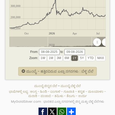
300,000
200,000
100,000
Oct
2026
Apr
Jul
2020
2025
From:
to:
Zoom:
ಮುಂಬೈ - ಹತ್ತಿರವಿರುವ ಎಲ್ಲಾ ನಗರಗಳು : ಬೆಳ್ಳಿ ಬೆಲೆ
ಮುಂಬೈ ಚಿನ್ನದ ಬೆಲೆ
-
ಮುಂಬೈ ಬೆಳ್ಳಿ ಬೆಲೆ
ಭಾಷೆಗಳಲ್ಲಿ ಲಭ್ಯ :
ಆಂಗ್ಲ
-
ಹಿಂದಿ
-
ಬಂಗಾಳಿ
-
ಗುಜರಾತಿ
-
ಕನ್ನಡ
-
ಮಲಯಾಳಂ
-
ಮರಾಠಿ
-
ಪಂಜಾಬಿ
-
ತಮಿಳು
-
ತೆಲುಗು
-
ಉರ್ದು
MyGoldSilver.com : ಭಾರತದ ಎಲ್ಲಾ ನಗರಗಳಲ್ಲಿ ಚಿನ್ನ ಮತ್ತು ಬೆಳ್ಳಿ ಬೆಲೆಗಳು