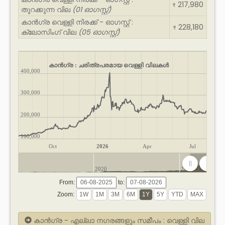
217,980
₹
തുറക്കുന്ന വില
(01 ഓഗസ്റ്റ്)
കാൻഗ്ര വെള്ളി നിരക്ക് - ഓഗസ്റ്റ് :
228,180
₹
ക്ലോസിംഗ് വില
(05 ഓഗസ്റ്റ്)
കാൻഗ്ര : ചരിത്രപരമായ വെള്ളി വിലകൾ
400,000
300,000
200,000
100,000
Oct
2026
Apr
Jul
2020
2025
From:
to:
Zoom:
കാൻഗ്ര - എല്ലാ നഗരങ്ങളും സമീപം : വെള്ളി വില