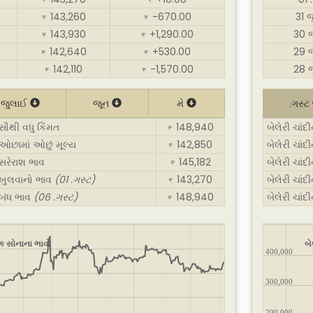
₹
₹
143,260
-670.00
31 
₹
₹
143,930
+1,290.00
30 
₹
₹
142,640
+530.00
29 
₹
₹
142,110
-1,570.00
28 
₹
₹
જુલાઈ
જૂન
મે
.ગસ્ટ
 સૌથી વધુ કિંમત
148,940
બેલેરી ચાંદ
₹
: ઓછામાં ઓછું મૂલ્ય
142,850
બેલેરી ચાંદ
₹
 સરેરાશ ભાવ
145,182
બેલેરી ચાંદ
₹
: ખુલવાનો ભાવ
(01 .ગસ્ટ)
143,270
બેલેરી ચાંદ
₹
 બંધ ભાવ
(06 .ગસ્ટ)
148,940
બેલેરી ચાંદ
₹
િક સોનાના ભાવો
બે
400,000
300,000
200,000