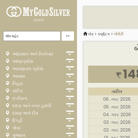
ગુજરાતી
ખેર
>
કર્ણાટક
>
બેલેરી
બ
આંદામાન અને નિકોબાર
આંધ્રપ્રદેશ
અરુણાચલ પ્રદેશ
14
₹
આસામ
બિહાર
ચંદીગ.
તારીખ
છત્તીસગ.
06 .ગસ્ટ 2026
દાદરા અને નગર હવેલી
05 .ગસ્ટ 2026
દમણ અને દીવ
04 .ગસ્ટ 2026
દિલ્હી
03 .ગસ્ટ 2026
ગોવા
02 .ગસ્ટ 2026
ગુજરાત
01 .ગસ્ટ 2026