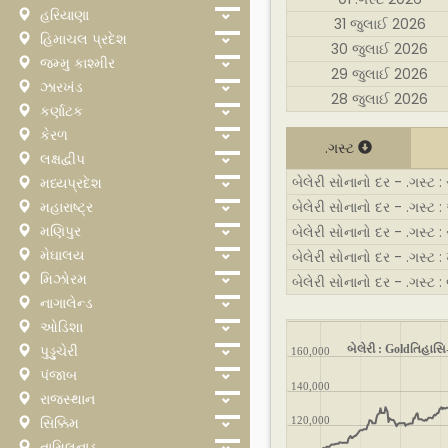
હરિયાણા
31 જુલાઈ 2026
હિમાચલ પ્રદેશ
30 જુલાઈ 2026
જમ્મુ કાશ્મીર
29 જુલાઈ 2026
ઝારખંડ
28 જુલાઈ 2026
કર્ણાટક
કેરળ
.ગસ્ટ
લક્ષદ્વીપ
બેલેરી સોનાનો દર - .ગસ્ટ :
મધ્યપ્રદેશ
મહારાષ્ટ્ર
બેલેરી સોનાનો દર - .ગસ્ટ 
મણિપુર
બેલેરી સોનાનો દર - .ગસ્ટ :
મેઘાલય
બેલેરી સોનાનો દર - .ગસ્ટ 
મિઝોરમ
બેલેરી સોનાનો દર - .ગસ્ટ :
નાગાલેન્ડ
ઓડિશા
બેલેરી : Goldતિહાસ
પુડ્ડુચેરી
160,000
પંજાબ
140,000
રાજસ્થાન
સિક્કિમ
120,000
તામિલનાડુ