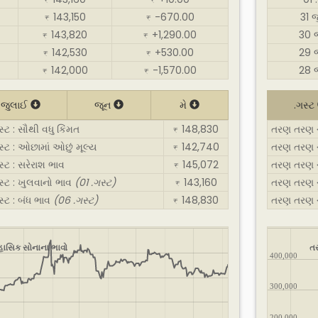
₹
₹
143,150
-670.00
31 
₹
₹
143,820
+1,290.00
30 
₹
₹
142,530
+530.00
29 
₹
₹
142,000
-1,570.00
28 
₹
₹
જુલાઈ
જૂન
મે
.ગસ્ટ
ટ : સૌથી વધુ કિંમત
148,830
તરણ તરણ ચા
₹
ટ : ઓછામાં ઓછું મૂલ્ય
142,740
તરણ તરણ ચા
₹
ટ : સરેરાશ ભાવ
145,072
તરણ તરણ ચા
₹
્ટ : ખુલવાનો ભાવ
(01 .ગસ્ટ)
143,160
તરણ તરણ ચા
₹
્ટ : બંધ ભાવ
(06 .ગસ્ટ)
148,830
તરણ તરણ ચા
₹
હાસિક સોનાના ભાવો
તર
400,000
300,000
200,000