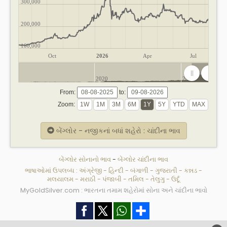
300,000
200,000
100,000
Oct
2026
Apr
Jul
2020
2025
From:
to:
Zoom:
બેંગ્લોર - નજીકનાં બધાં શહેરો : ચાંદીના ભાવ
બેંગ્લોર સોનાનો ભાવ
-
બેંગ્લોર ચાંદીના ભાવ
ભાષાઓમાં ઉપલબ્ધ :
અંગ્રેજી
-
હિન્દી
-
બંગાળી
-
ગુજરાતી
-
કન્નડ
-
મલયાલમ
-
મરાઠી
-
પંજાબી
-
તમિલ
-
તેલુગુ
-
ઉર્દૂ
MyGoldSilver.com : ભારતના તમામ શહેરોમાં સોના અને ચાંદીના ભાવો