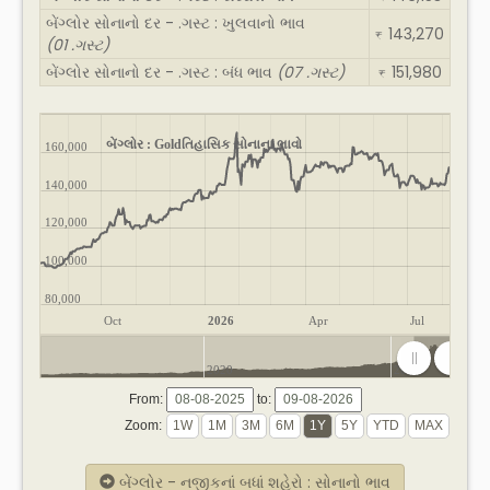
બેંગ્લોર સોનાનો દર - .ગસ્ટ : ખુલવાનો ભાવ
143,270
₹
(01 .ગસ્ટ)
બેંગ્લોર સોનાનો દર - .ગસ્ટ : બંધ ભાવ
(07 .ગસ્ટ)
151,980
₹
બેંગ્લોર : Goldતિહાસિક સોનાના ભાવો
160,000
140,000
120,000
100,000
80,000
Oct
2026
Apr
Jul
2020
2025
From:
to:
Zoom:
બેંગ્લોર - નજીકનાં બધાં શહેરો : સોનાનો ભાવ