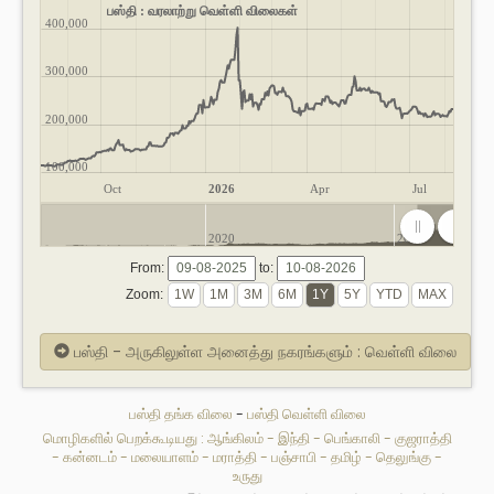
பஸ்தி : வரலாற்று வெள்ளி விலைகள்
400,000
300,000
200,000
100,000
Oct
2026
Apr
Jul
2020
2025
From:
to:
Zoom:
பஸ்தி - அருகிலுள்ள அனைத்து நகரங்களும் : வெள்ளி விலை
பஸ்தி தங்க விலை
-
பஸ்தி வெள்ளி விலை
மொழிகளில் பெறக்கூடியது :
ஆங்கிலம்
-
இந்தி
-
பெங்காலி
-
குஜராத்தி
-
கன்னடம்
-
மலையாளம்
-
மராத்தி
-
பஞ்சாபி
-
தமிழ்
-
தெலுங்கு
-
உருது