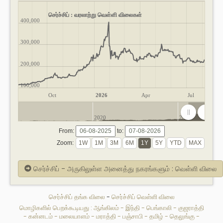
செர்ச்சிப் : வரலாற்று வெள்ளி விலைகள்
400,000
300,000
200,000
100,000
Oct
2026
Apr
Jul
2020
2025
From:
to:
Zoom:
செர்ச்சிப் - அருகிலுள்ள அனைத்து நகரங்களும் : வெள்ளி விலை
செர்ச்சிப் தங்க விலை
-
செர்ச்சிப் வெள்ளி விலை
மொழிகளில் பெறக்கூடியது :
ஆங்கிலம்
-
இந்தி
-
பெங்காலி
-
குஜராத்தி
-
கன்னடம்
-
மலையாளம்
-
மராத்தி
-
பஞ்சாபி
-
தமிழ்
-
தெலுங்கு
-