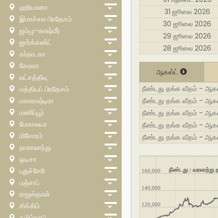
ஹரியானா
31 ஜூலை 2026
இமாச்சல பிரதேசம்
30 ஜூலை 2026
ஜம்மு-காஷ்மீர்
29 ஜூலை 2026
ஜார்க்கண்ட்
28 ஜூலை 2026
கர்நாடகா
கேரளா
ஆகஸ்ட்
லட்சத்தீவு
நீண்டது தங்க வீதம் - ஆக
மத்தியப் பிரதேசம்
மகாராஷ்டிரா
நீண்டது தங்க வீதம் - ஆகஸ
மணிப்பூர்
நீண்டது தங்க வீதம் - ஆகஸ
மேகாலயா
நீண்டது தங்க வீதம் - ஆகஸ
மிசோரம்
நீண்டது தங்க வீதம் - ஆக
நாகாலாந்து
ஒடிசா
புதுச்சேரி
நீண்டது : வரலாற்று
160,000
பஞ்சாப்
140,000
ராஜஸ்தான்
சிக்கிம்
120,000
தமிழ்நாடு