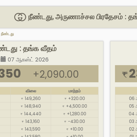
நீண்டது, அருணாச்சல பிரதேசம் : த
>
நீண்டது
ண்டது : தங்க வீதம்
07 ஆகஸ்ட் 2026
,350
2
+2,090.00
₹
விலை
மாற்றம்
149,260
+320.00
06 
₹
₹
148,940
+4,500.00
05 
₹
₹
144,440
+1,280.00
04 
₹
₹
143,160
-430.00
03 
₹
₹
143,590
+10.00
02 
₹
₹
143,580
+10.00
01 