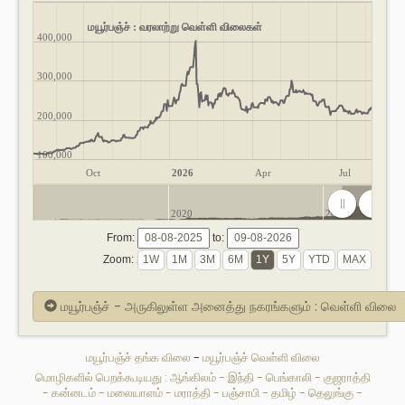
மயூர்பஞ்ச் : வரலாற்று வெள்ளி விலைகள்
400,000
300,000
200,000
100,000
Oct
2026
Apr
Jul
2020
2025
From:
to:
Zoom:
மயூர்பஞ்ச் - அருகிலுள்ள அனைத்து நகரங்களும் : வெள்ளி விலை
மயூர்பஞ்ச் தங்க விலை
-
மயூர்பஞ்ச் வெள்ளி விலை
மொழிகளில் பெறக்கூடியது :
ஆங்கிலம்
-
இந்தி
-
பெங்காலி
-
குஜராத்தி
-
கன்னடம்
-
மலையாளம்
-
மராத்தி
-
பஞ்சாபி
-
தமிழ்
-
தெலுங்கு
-