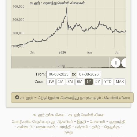
கடலூர் : வரலாற்று வெள்ளி விலைகள்
400,000
300,000
200,000
100,000
Oct
2026
Apr
Jul
2020
2025
From:
to:
Zoom:
கடலூர் - அருகிலுள்ள அனைத்து நகரங்களும் : வெள்ளி விலை
கடலூர் தங்க விலை
-
கடலூர் வெள்ளி விலை
மொழிகளில் பெறக்கூடியது :
ஆங்கிலம்
-
இந்தி
-
பெங்காலி
-
குஜராத்தி
-
கன்னடம்
-
மலையாளம்
-
மராத்தி
-
பஞ்சாபி
-
தமிழ்
-
தெலுங்கு
-
உருது