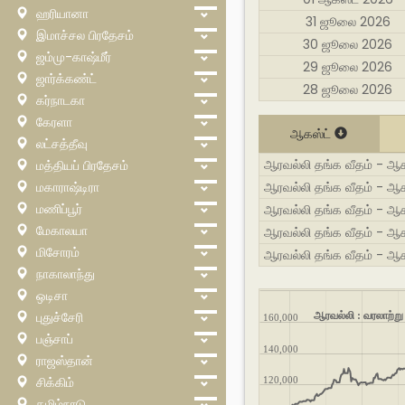
ஹரியானா
31 ஜூலை 2026
இமாச்சல பிரதேசம்
30 ஜூலை 2026
ஜம்மு-காஷ்மீர்
29 ஜூலை 2026
ஜார்க்கண்ட்
28 ஜூலை 2026
கர்நாடகா
கேரளா
ஆகஸ்ட்
லட்சத்தீவு
ஆரவல்லி தங்க வீதம் - ஆ
மத்தியப் பிரதேசம்
மகாராஷ்டிரா
ஆரவல்லி தங்க வீதம் - ஆக
மணிப்பூர்
ஆரவல்லி தங்க வீதம் - ஆக
மேகாலயா
ஆரவல்லி தங்க வீதம் - ஆகஸ
மிசோரம்
ஆரவல்லி தங்க வீதம் - ஆக
நாகாலாந்து
ஒடிசா
புதுச்சேரி
ஆரவல்லி : வரலாற்ற
160,000
பஞ்சாப்
140,000
ராஜஸ்தான்
சிக்கிம்
120,000
தமிழ்நாடு