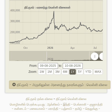
திப்ருகர் : வரலாற்று வெள்ளி விலைகள்
400,000
300,000
200,000
100,000
Oct
2026
Apr
Jul
2020
2025
From:
to:
Zoom:
திப்ருகர் - அருகிலுள்ள அனைத்து நகரங்களும் : வெள்ளி விலை
திப்ருகர் தங்க விலை
-
திப்ருகர் வெள்ளி விலை
மொழிகளில் பெறக்கூடியது :
ஆங்கிலம்
-
இந்தி
-
பெங்காலி
-
குஜராத்தி
-
கன்னடம்
-
மலையாளம்
-
மராத்தி
-
பஞ்சாபி
-
தமிழ்
-
தெலுங்கு
-