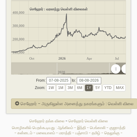
செஹோர் : வரலாற்று வெள்ளி விலைகள்
400,000
300,000
200,000
100,000
Oct
2026
Apr
Jul
2020
2025
From:
to:
Zoom:
செஹோர் - அருகிலுள்ள அனைத்து நகரங்களும் : வெள்ளி விலை
செஹோர் தங்க விலை
-
செஹோர் வெள்ளி விலை
மொழிகளில் பெறக்கூடியது :
ஆங்கிலம்
-
இந்தி
-
பெங்காலி
-
குஜராத்தி
-
கன்னடம்
-
மலையாளம்
-
மராத்தி
-
பஞ்சாபி
-
தமிழ்
-
தெலுங்கு
-