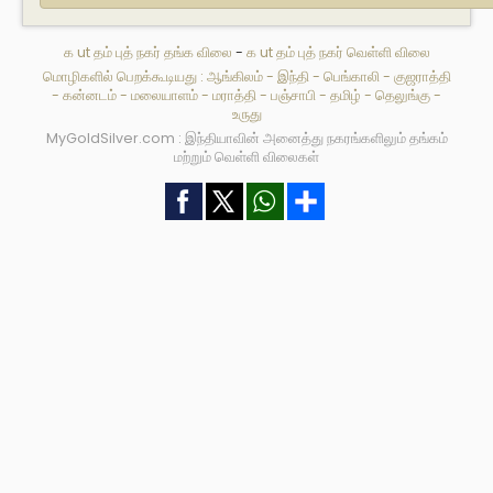
க ut தம் புத் நகர் தங்க விலை
-
க ut தம் புத் நகர் வெள்ளி விலை
மொழிகளில் பெறக்கூடியது :
ஆங்கிலம்
-
இந்தி
-
பெங்காலி
-
குஜராத்தி
-
கன்னடம்
-
மலையாளம்
-
மராத்தி
-
பஞ்சாபி
-
தமிழ்
-
தெலுங்கு
-
உருது
MyGoldSilver.com : இந்தியாவின் அனைத்து நகரங்களிலும் தங்கம்
மற்றும் வெள்ளி விலைகள்