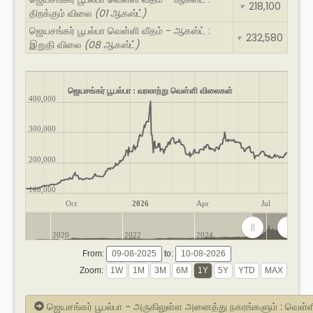
218,100
₹
திறக்கும் விலை
(01 ஆகஸ்ட்)
ஜெயசங்கர் பூபல்பா வெள்ளி வீதம் - ஆகஸ்ட் :
232,580
₹
இறுதி விலை
(08 ஆகஸ்ட்)
ஜெயசங்கர் பூபல்பா : வரலாற்று வெள்ளி விலைகள்
400,000
300,000
200,000
100,000
Oct
2026
Apr
Jul
2020
2022
2024
2026
From:
to:
Zoom:
ஜெயசங்கர் பூபல்பா - அருகிலுள்ள அனைத்து நகரங்களும் : வெள்