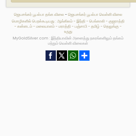
ஜெயசங்கர் பூபல்பா தங்க விலை
-
ஜெயசங்கர் பூபல்பா வெள்ளி விலை
மொழிகளில் பெறக்கூடியது :
ஆங்கிலம்
-
இந்தி
-
பெங்காலி
-
குஜராத்தி
-
கன்னடம்
-
மலையாளம்
-
மராத்தி
-
பஞ்சாபி
-
தமிழ்
-
தெலுங்கு
-
உருது
MyGoldSilver.com : இந்தியாவின் அனைத்து நகரங்களிலும் தங்கம்
மற்றும் வெள்ளி விலைகள்