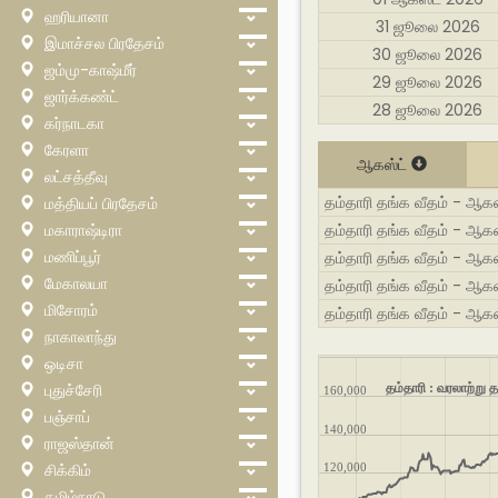
ஹரியானா
31 ஜூலை 2026
இமாச்சல பிரதேசம்
30 ஜூலை 2026
ஜம்மு-காஷ்மீர்
29 ஜூலை 2026
ஜார்க்கண்ட்
28 ஜூலை 2026
கர்நாடகா
கேரளா
ஆகஸ்ட்
லட்சத்தீவு
தம்தாரி தங்க வீதம் - ஆக
மத்தியப் பிரதேசம்
மகாராஷ்டிரா
தம்தாரி தங்க வீதம் - ஆகஸ
மணிப்பூர்
தம்தாரி தங்க வீதம் - ஆகஸ
மேகாலயா
தம்தாரி தங்க வீதம் - ஆகஸ
மிசோரம்
தம்தாரி தங்க வீதம் - ஆக
நாகாலாந்து
ஒடிசா
புதுச்சேரி
தம்தாரி : வரலாற்று
160,000
பஞ்சாப்
140,000
ராஜஸ்தான்
சிக்கிம்
120,000
தமிழ்நாடு