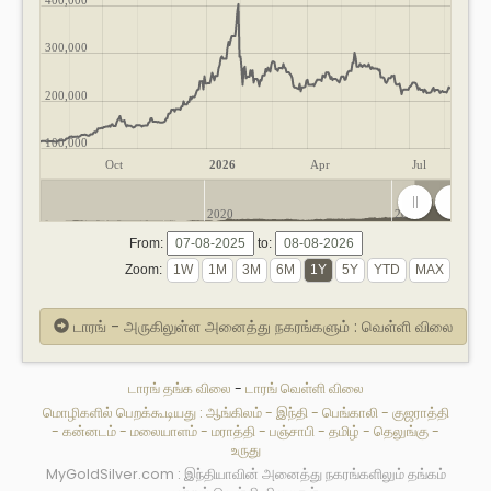
300,000
200,000
100,000
Oct
2026
Apr
Jul
2020
2025
From:
to:
Zoom:
டாரங் - அருகிலுள்ள அனைத்து நகரங்களும் : வெள்ளி விலை
டாரங் தங்க விலை
-
டாரங் வெள்ளி விலை
மொழிகளில் பெறக்கூடியது :
ஆங்கிலம்
-
இந்தி
-
பெங்காலி
-
குஜராத்தி
-
கன்னடம்
-
மலையாளம்
-
மராத்தி
-
பஞ்சாபி
-
தமிழ்
-
தெலுங்கு
-
உருது
MyGoldSilver.com : இந்தியாவின் அனைத்து நகரங்களிலும் தங்கம்