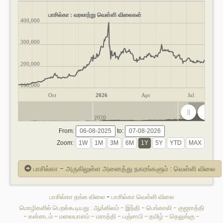
பாசில்கா : வரலாற்று வெள்ளி விலைகள்
400,000
300,000
200,000
100,000
Oct
2026
Apr
Jul
2020
2025
From:
to:
Zoom:
பாசில்கா - அருகிலுள்ள அனைத்து நகரங்களும் : வெள்ளி விலை
பாசில்கா தங்க விலை
-
பாசில்கா வெள்ளி விலை
மொழிகளில் பெறக்கூடியது :
ஆங்கிலம்
-
இந்தி
-
பெங்காலி
-
குஜராத்தி
-
கன்னடம்
-
மலையாளம்
-
மராத்தி
-
பஞ்சாபி
-
தமிழ்
-
தெலுங்கு
-