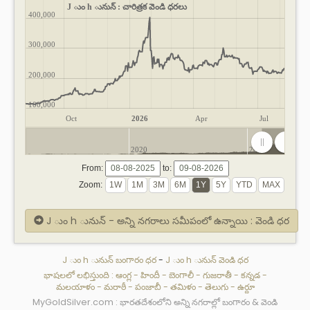
J ుం h ునున్ : చారిత్రక వెండి ధరలు
400,000
300,000
200,000
100,000
Oct
2026
Apr
Jul
2020
2025
From:
to:
Zoom:
J ుం h ునున్ - అన్ని నగరాలు సమీపంలో ఉన్నాయి : వెండి ధర
J ుం h ునున్ బంగారం ధర
-
J ుం h ునున్ వెండి ధర
భాషలలో లభిస్తుంది :
ఆంగ్ల
-
హిందీ
-
బెంగాలీ
-
గుజరాతీ
-
కన్నడ
-
మలయాళం
-
మరాఠీ
-
పంజాబీ
-
తమిళం
-
తెలుగు
-
ఉర్దూ
MyGoldSilver.com : భారతదేశంలోని అన్ని నగరాల్లో బంగారం & వెండి