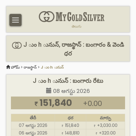
తెలుగు
J ుం h ునున్, రాజస్థాన్ : బంగారం & వెండి
ధర
హోమ్
>
రాజస్థాన్
>
J ుం h ునున్
J ుం h ునున్ : బంగారు రేటు
08 ఆగస్టు 2026
151,840
+0.00
₹
తేదీ
ధర
మార్పు
07 ఆగస్టు 2026
151,840
+3,030.00
₹
₹
06 ఆగస్టు 2026
148,810
+320.00
₹
₹