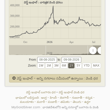
వెస్ట్ ఇంఫాల్ : చారిత్రక వెండి ధరలు
400,000
300,000
200,000
100,000
Oct
2026
Apr
Jul
2020
2025
From:
to:
Zoom:
వెస్ట్ ఇంఫాల్ - అన్ని నగరాలు సమీపంలో ఉన్నాయి : వెండి ధర
వెస్ట్ ఇంఫాల్ బంగారం ధర
-
వెస్ట్ ఇంఫాల్ వెండి ధర
భాషలలో లభిస్తుంది :
ఆంగ్ల
-
హిందీ
-
బెంగాలీ
-
గుజరాతీ
-
కన్నడ
-
మలయాళం
-
మరాఠీ
-
పంజాబీ
-
తమిళం
-
తెలుగు
-
ఉర్దూ
MyGoldSilver.com : భారతదేశంలోని అన్ని నగరాల్లో బంగారం & వెండి