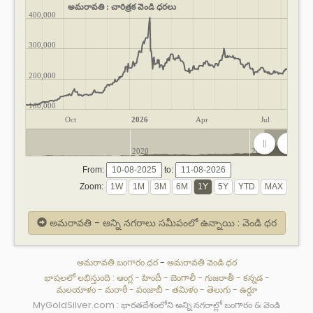
అమరావతి : చారిత్రక వెండి ధరలు
400,000
300,000
200,000
100,000
Oct
2026
Apr
Jul
2020
2025
From:
to:
Zoom:
అమరావతి - అన్ని నగరాలు సమీపంలో ఉన్నాయి : వెండి ధర
అమరావతి బంగారం ధర
-
అమరావతి వెండి ధర
భాషలలో లభిస్తుంది :
ఆంగ్ల
-
హిందీ
-
బెంగాలీ
-
గుజరాతీ
-
కన్నడ
-
మలయాళం
-
మరాఠీ
-
పంజాబీ
-
తమిళం
-
తెలుగు
-
ఉర్దూ
MyGoldSilver.com : భారతదేశంలోని అన్ని నగరాల్లో బంగారం & వెండి