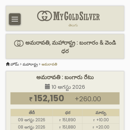
తెలుగు
అమరావతి, మహారాష్ట్ర : బంగారం & వెండి
ధర
హోమ్
>
మహారాష్ట్ర
>
అమరావతి
అమరావతి : బంగారు రేటు
10 ఆగస్టు 2026
152,150
+260.00
₹
తేదీ
ధర
మార్పు
09 ఆగస్టు 2026
151,890
+10.00
₹
₹
08 ఆగస్టు 2026
151,880
+20.00
₹
₹