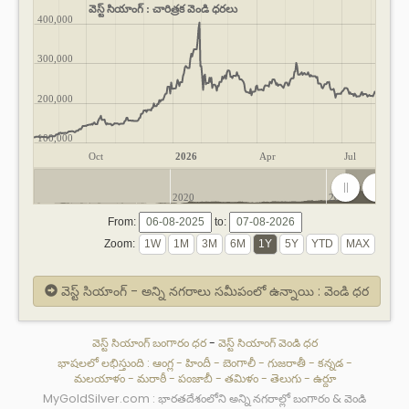
వెస్ట్ సియాంగ్ : చారిత్రక వెండి ధరలు
400,000
300,000
200,000
100,000
Oct
2026
Apr
Jul
2020
2025
From:
to:
Zoom:
వెస్ట్ సియాంగ్ - అన్ని నగరాలు సమీపంలో ఉన్నాయి : వెండి ధర
వెస్ట్ సియాంగ్ బంగారం ధర
-
వెస్ట్ సియాంగ్ వెండి ధర
భాషలలో లభిస్తుంది :
ఆంగ్ల
-
హిందీ
-
బెంగాలీ
-
గుజరాతీ
-
కన్నడ
-
మలయాళం
-
మరాఠీ
-
పంజాబీ
-
తమిళం
-
తెలుగు
-
ఉర్దూ
MyGoldSilver.com : భారతదేశంలోని అన్ని నగరాల్లో బంగారం & వెండి